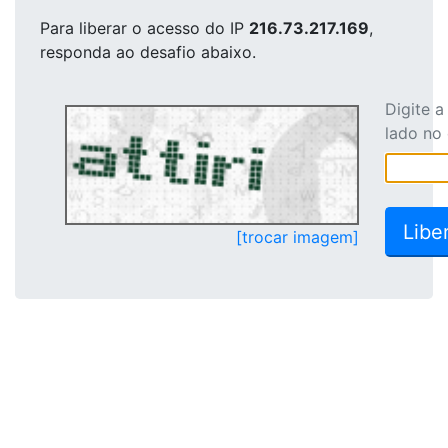
Para liberar o acesso
do IP
216.73.217.169
,
responda ao desafio abaixo.
Digite 
lado no
[trocar imagem]