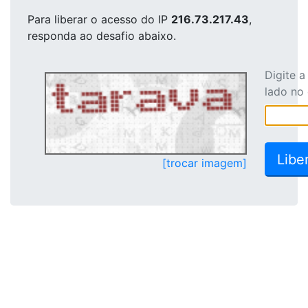
Para liberar o acesso
do IP
216.73.217.43
,
responda ao desafio abaixo.
Digite 
lado no
[trocar imagem]